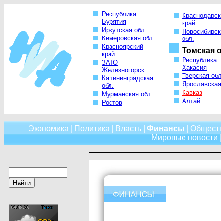
Республика
Краснодарск
Бурятия
край
Иркутская обл.
Новосибирск
Кемеровская обл.
обл.
Красноярский
Томская о
край
Республика
ЗАТО
Хакасия
Железногорск
Тверская обл
Калининградская
Ярославская
обл.
Кавказ
Мурманская обл.
Алтай
Ростов
Экономика
|
Политика
|
Власть
|
Финансы
|
Общест
Мировые новости
|