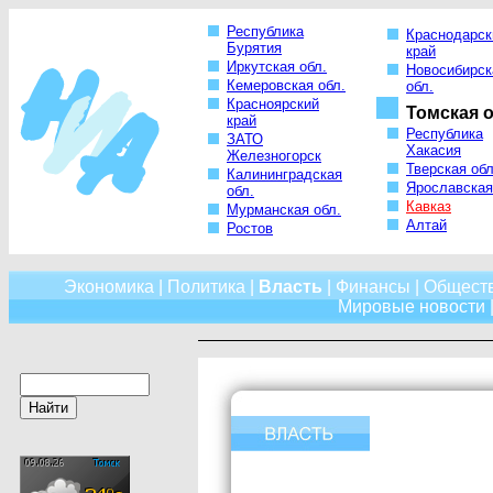
Республика
Краснодарск
Бурятия
край
Иркутская обл.
Новосибирск
Кемеровская обл.
обл.
Красноярский
Томская о
край
Республика
ЗАТО
Хакасия
Железногорск
Тверская обл
Калининградская
Ярославская
обл.
Кавказ
Мурманская обл.
Алтай
Ростов
Экономика
|
Политика
|
Власть
|
Финансы
|
Общест
Мировые новости
|