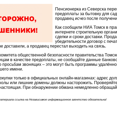
Пенсионерка из Северска пере
предоплаты за бытовку для садо
продавец исчез после получени
Как сообщили НИА Томск в пра
интернете строительную органи
сделки и сроки доставки. Прод
убедительности договор с печа
не доставили, а продавец перестал выходить на связь.
омитета общественной безопасности правительства Томско
цам в качестве предоплаты, не сообщайте данные банковс
о просьбам звонящих – это могут быть программы удалённ
шего имени.
купки только в официальных онлайн-магазинах: адрес дол
олы или лишние домены должны насторожить. Проверяйте 
настоящая. При обнаружении обмана немедленно обращайт
материала ссылка на Независимое информационное агентство обязательна!