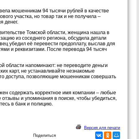
вела мошенникам 94 тысячи рублей в качестве
вого участка, но товар так и не получила –
я денег.
вительстве Томской области, женщина нашла в
зацию из соседнего региона, обсудила детали
авец убедил её перевести предоплату, выслав для
тями и реквизитами. После перевода 94 тысяч
й области напоминают: не переводите деньги
ких карт, не устанавливайте незнакомые
ого доступа, позволяющие мошенникам совершать
жен содержать корректное имя компании – любые
отзывы и упоминания в поиске, чтобы убедиться,
есь в банк и полицию.
Версия для печати
Поделиться