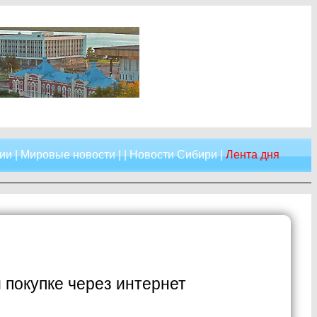
ии
|
Мировые новости
| |
Новости Сибири
|
Лента дня
 покупке через интернет