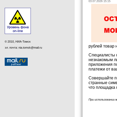
03.07.2026 15:15
© 2010, НИА-Томск
рублей товар 
эл. почта: nia.tomsk@mail.ru
Специалисты к
незнакомым ли
приложения п
платежи от ва
Совершайте по
странные симв
что площадка 
При использовании 