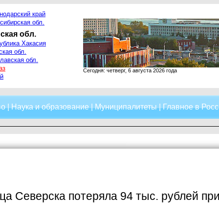
нодарский край
сибирская обл.
ская обл.
ублика Хакасия
ская обл.
лавская обл.
аз
Сегодня: четверг, 6 августа 2026 года
й
во
|
Наука и образование
|
Муниципалитеты
|
Главное в Росс
а Северска потеряла 94 тыс. рублей при