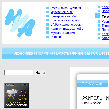
Крас
Республика Бурятия
Ново
Иркутская обл.
Кемеровская обл.
Том
Красноярский край
Респ
ЗАТО Железногорск
Твер
Калининградская обл.
Ярос
Мурманская обл.
Кавк
Ростов
Алта
Экономика
|
Политика
|
Власть
|
Финансы
|
Общест
Жительниц
НИА-Томск