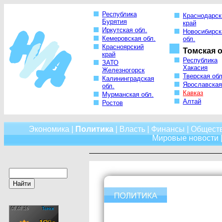
Республика
Краснодарск
Бурятия
край
Иркутская обл.
Новосибирск
Кемеровская обл.
обл.
Красноярский
Томская о
край
Республика
ЗАТО
Хакасия
Железногорск
Тверская обл
Калининградская
Ярославская
обл.
Кавказ
Мурманская обл.
Алтай
Ростов
Экономика
|
Политика
|
Власть
|
Финансы
|
Общест
Мировые новости
|