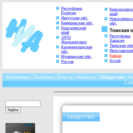
Республика
Краснодарск
Бурятия
край
Иркутская обл.
Новосибирск
Кемеровская обл.
обл.
Красноярский
Томская о
край
Республика
ЗАТО
Хакасия
Железногорск
Тверская обл
Калининградская
Ярославская
обл.
Кавказ
Мурманская обл.
Алтай
Ростов
Экономика
|
Политика
|
Власть
|
Финансы
|
Общество
|
Н
Сиб