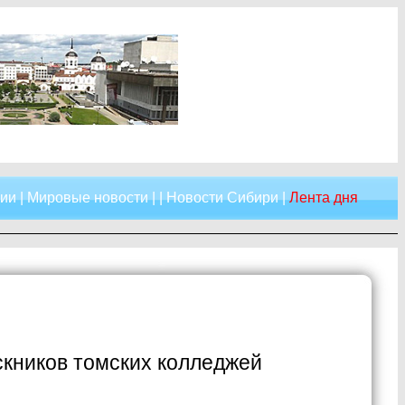
сии
|
Мировые новости
| |
Новости Сибири
|
Лента дня
кников томских колледжей