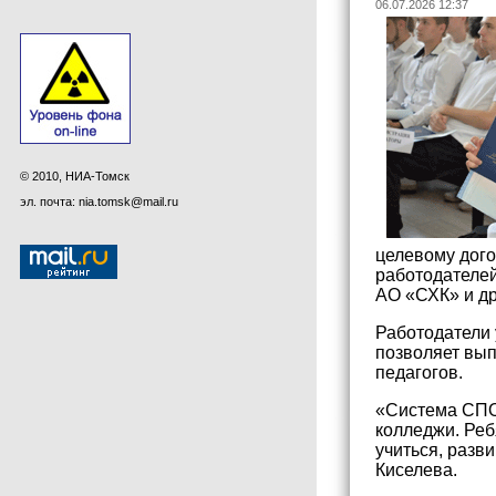
06.07.2026 12:37
© 2010, НИА-Томск
эл. почта: nia.tomsk@mail.ru
целевому дого
работодателе
АО «СХК» и др
Работодатели 
позволяет вып
педагогов.
«Система СПО 
колледжи. Реб
учиться, разв
Киселева.