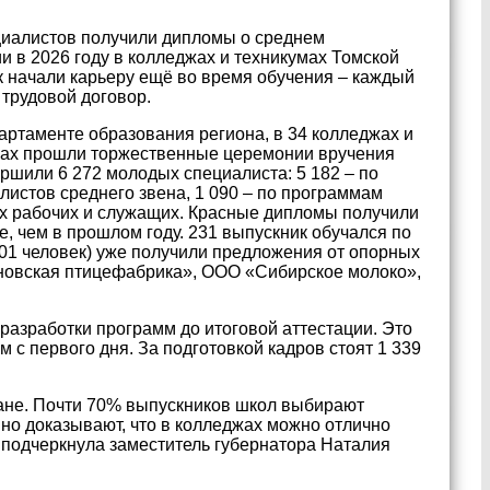
циалистов получили дипломы о среднем
 в 2026 году в колледжах и техникумах Томской
ек начали карьеру ещё во время обучения – каждый
трудовой договор.
артаменте образования региона, в 34 колледжах и
лах прошли торжественные церемонии вручения
ршили 6 272 молодых специалиста: 5 182 – по
истов среднего звена, 1 090 – по программам
х рабочих и служащих. Красные дипломы получили
е, чем в прошлом году. 231 выпускник обучался по
01 человек) уже получили предложения от опорных
овская птицефабрика», ООО «Сибирское молоко»,
 разработки программ до итоговой аттестации. Это
с первого дня. За подготовкой кадров стоят 1 339
ране. Почти 70% выпускников школ выбирают
вно доказывают, что в колледжах можно отлично
– подчеркнула заместитель губернатора Наталия