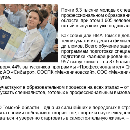
Почти 6,3 тысячи молодых спе
профессиональном образовании
области, при этом 1 605 челов
пятый выпускник уже подписал 
Как сообщили НИА Томск в деп
техникумах и их девяти филиа
дипломов. Всего обучение заве
программам подготовки специал
подготовки квалифицированны
957 выпускников – на 87 больш
вору. 44% выпускников программы «Профессионалитет» (1
й: АО «Сибагро», ООСПК «Межениновский», ООО «Меженин
угие.
участвуют в образовательном процессе на всех этапах – от
ускать специалистов, готовых к профессиональным вызовам 
Томской области – одна из сильнейших и передовых в ст
ята своими победами в творчестве, спорте и науке ежедне
иваться и уверенно стартовать в самостоятельную жизнь», 