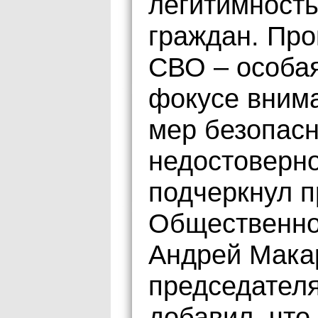
легитимность
граждан. Про
СВО – особая
фокусе вним
мер безопасн
недостоверн
подчеркнул п
Общественно
Андрей Мака
председателя
добавил, что