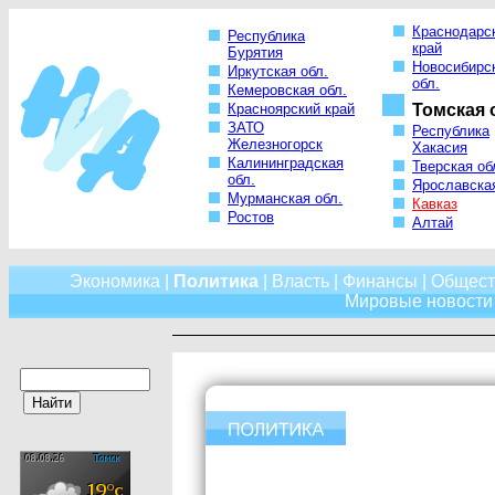
Краснодарс
Республика
край
Бурятия
Новосибирс
Иркутская обл.
обл.
Кемеровская обл.
Красноярский край
Томская 
ЗАТО
Республика
Железногорск
Хакасия
Калининградская
Тверская об
обл.
Ярославская
Мурманская обл.
Кавказ
Ростов
Алтай
Экономика
|
Политика
|
Власть
|
Финансы
|
Общест
Мировые новости