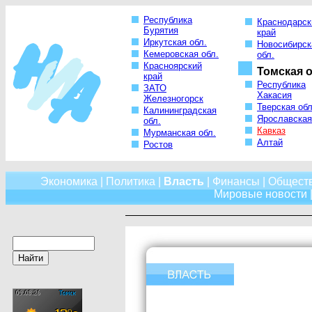
Республика
Краснодарск
Бурятия
край
Иркутская обл.
Новосибирск
Кемеровская обл.
обл.
Красноярский
Томская о
край
Республика
ЗАТО
Хакасия
Железногорск
Тверская обл
Калининградская
Ярославская
обл.
Кавказ
Мурманская обл.
Алтай
Ростов
Экономика
|
Политика
|
Власть
|
Финансы
|
Общест
Мировые новости
|