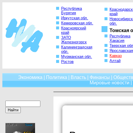
Республика
Краснодарск
Бурятия
край
Иркутская обл.
Новосибирск
Кемеровская обл.
обл.
Красноярский
Томская о
край
Республика
ЗАТО
Хакасия
Железногорск
Тверская обл
Калининградская
Ярославская
обл.
Кавказ
Мурманская обл.
Алтай
Ростов
Экономика
|
Политика
|
Власть
|
Финансы
|
Обществ
Мировые новости
|