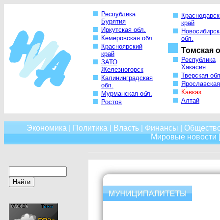
Республика
Краснодарск
Бурятия
край
Иркутская обл.
Новосибирск
Кемеровская обл.
обл.
Красноярский
Томская о
край
Республика
ЗАТО
Хакасия
Железногорск
Тверская обл
Калининградская
Ярославская
обл.
Кавказ
Мурманская обл.
Алтай
Ростов
Экономика
|
Политика
|
Власть
|
Финансы
|
Обществ
Мировые новости
|