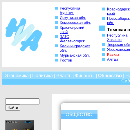
Республика
Краснодарск
Бурятия
край
Иркутская обл.
Новосибирск
Кемеровская обл.
обл.
Красноярский
Томская о
край
Республика
ЗАТО
Хакасия
Железногорск
Тверская обл
Калининградская
Ярославская
обл.
Кавказ
Мурманская обл.
Алтай
Ростов
Экономика
|
Политика
|
Власть
|
Финансы
|
Общество
|
Н
Сиб