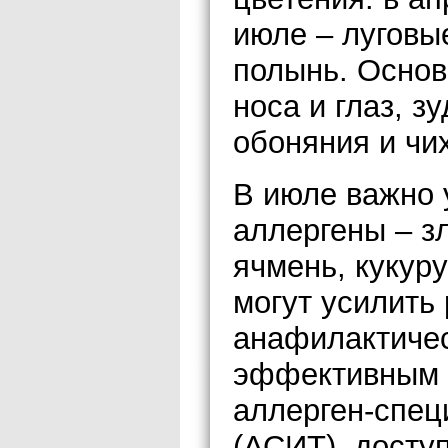
июле – луговые
полынь. Основ
носа и глаз, з
обоняния и чи
В июле важно 
аллергены – зл
ячмень, кукуру
могут усилить
анафилактиче
эффективным 
аллерген-спе
(АСИТ), досту