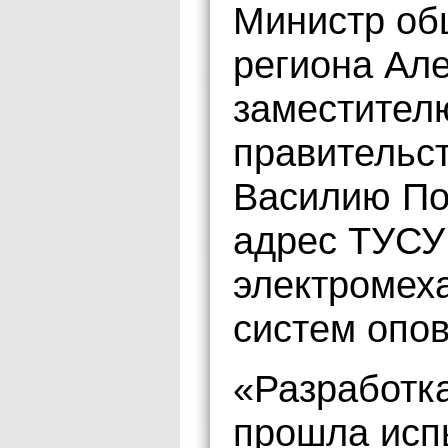
Министр об
региона Ал
заместител
правительс
Василию По
адрес ТУСУ
электромеха
систем опо
«Разработк
прошла исп