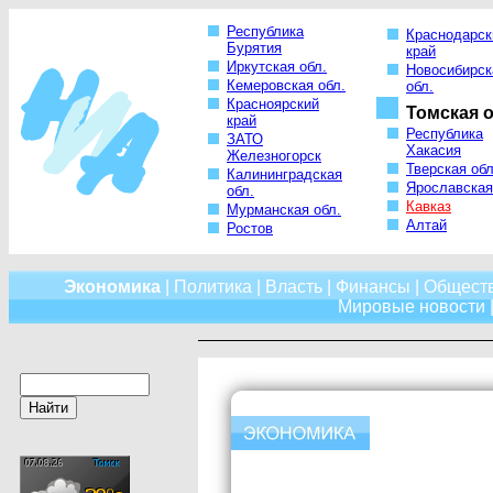
Республика
Краснодарск
Бурятия
край
Иркутская обл.
Новосибирск
Кемеровская обл.
обл.
Красноярский
Томская о
край
Республика
ЗАТО
Хакасия
Железногорск
Тверская обл
Калининградская
Ярославская
обл.
Кавказ
Мурманская обл.
Алтай
Ростов
Экономика
|
Политика
|
Власть
|
Финансы
|
Общест
Мировые новости
|