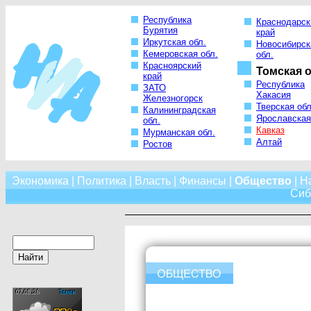
Республика
Краснодарск
Бурятия
край
Иркутская обл.
Новосибирск
Кемеровская обл.
обл.
Красноярский
Томская о
край
Республика
ЗАТО
Хакасия
Железногорск
Тверская обл
Калининградская
Ярославская
обл.
Кавказ
Мурманская обл.
Алтай
Ростов
Экономика
|
Политика
|
Власть
|
Финансы
|
Общество
|
Н
Сиб