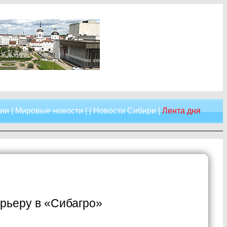
сии
|
Мировые новости
| |
Новости Сибири
|
Лента дня
арьеру в «Сибагро»