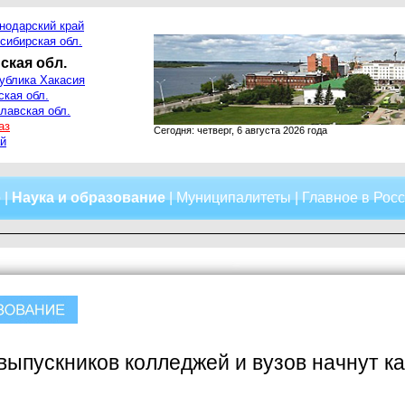
нодарский край
сибирская обл.
ская обл.
ублика Хакасия
ская обл.
лавская обл.
аз
Сегодня: четверг, 6 августа 2026 года
й
о
|
Наука и образование
|
Муниципалитеты
|
Главное в Рос
выпускников колледжей и вузов начнут к