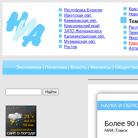
Крас
Республика Бурятия
Ново
Иркутская обл.
Кемеровская обл.
Том
Красноярский край
Респ
ЗАТО Железногорск
Твер
Калининградская обл.
Ярос
Мурманская обл.
Кавк
Ростов
Алта
Экономика
|
Политика
|
Власть
|
Финансы
|
Обществ
Более 90 
НИА-Томск