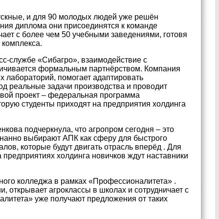
ускные, и для 90 молодых людей уже решён
ения диплома они присоединятся к команде
ает с более чем 50 учебными заведениями, готовя
 комплекса.
сс-службе «Сибагро», взаимодействие с
ничивается формальным партнёрством. Компания
х лабораторий, помогает адаптировать
д реальные задачи производства и проводит
вой проект – федеральная программа
торую студенты приходят на предприятия холдинга
кова подчеркнула, что агропром сегодня – это
знанно выбирают АПК как сферу для быстрого
алов, которые будут двигать отрасль вперёд . Для
а предприятиях холдинга новичков ждут наставники
ного колледжа в рамках «Профессионалитета» .
и, открывает агроклассы в школах и сотрудничает с
литета» уже получают предложения от таких