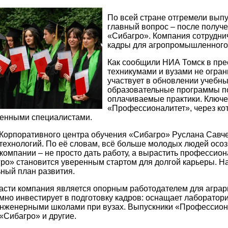
По всей стране отгремели вып
главный вопрос – после получ
«Сибагро». Компания сотруднич
кадры для агропромышленного
Как сообщили НИА Томск в пре
техникумами и вузами не огра
участвует в обновлении учебны
образовательные программы по
оплачиваемые практики. Ключе
«Профессионалитет», через ко
ленными специалистами.
Корпоративного центра обучения «Сибагро» Руслана Савчен
 технологий. По её словам, всё больше молодых людей осо
 компании – не просто дать работу, а вырастить профессион
ро» становится уверенным стартом для долгой карьеры. Н
ный план развития.
асти компания является опорным работодателем для аграр
мно инвестирует в подготовку кадров: оснащает лаборатори
нженерными школами при вузах. Выпускники «Профессиона
 «Сибагро» и другие.