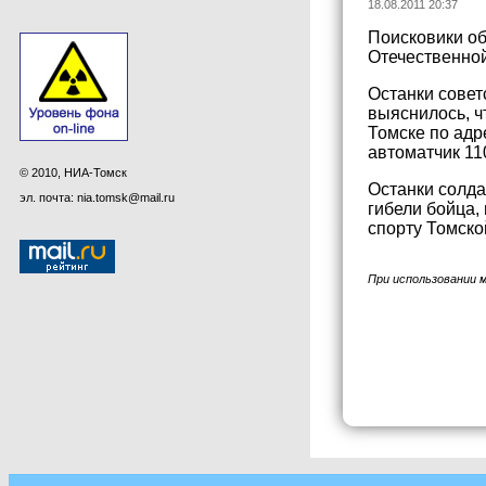
18.08.2011 20:37
Поисковики об
Отечественной
Останки совет
выяснилось, ч
Томске по адр
автоматчик 11
© 2010, НИА-Томск
Останки солда
эл. почта: nia.tomsk@mail.ru
гибели бойца,
спорту Томско
При использовании 