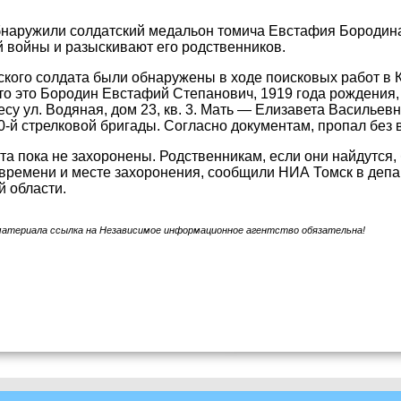
наружили солдатский медальон томича Евстафия Бородина
 войны и разыскивают его родственников.
ского солдата были обнаружены в ходе поисковых работ в 
то это Бородин Евстафий Степанович, 1919 года рождения
есу ул. Водяная, дом 23, кв. 3. Мать — Елизавета Василье
0-й стрелковой бригады. Согласно документам, пропал без в
та пока не захоронены. Родственникам, если они найдутся
 времени и месте захоронения, сообщили НИА Томск в депа
й области.
материала ссылка на Независимое информационное агентство обязательна!