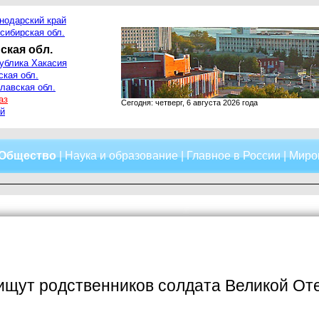
нодарский край
сибирская обл.
ская обл.
ублика Хакасия
ская обл.
лавская обл.
аз
Сегодня: четверг, 6 августа 2026 года
й
Общество
|
Наука и образование
|
Главное в России
|
Миро
ищут родственников солдата Великой От