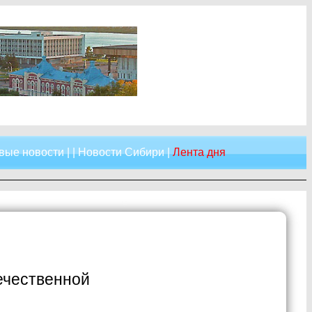
вые новости
| |
Новости Сибири
|
Лента дня
ечественной