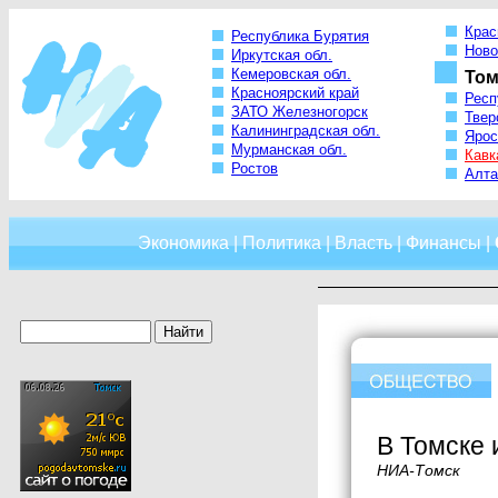
Крас
Республика Бурятия
Ново
Иркутская обл.
Кемеровская обл.
Том
Красноярский край
Респ
ЗАТО Железногорск
Твер
Калининградская обл.
Ярос
Мурманская обл.
Кавк
Ростов
Алта
Экономика
|
Политика
|
Власть
|
Финансы
|
В Томске 
НИА-Томск