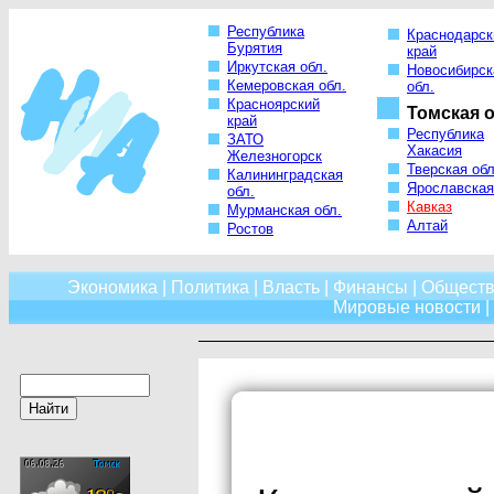
Республика
Краснодарск
Бурятия
край
Иркутская обл.
Новосибирск
Кемеровская обл.
обл.
Красноярский
Томская о
край
Республика
ЗАТО
Хакасия
Железногорск
Тверская обл
Калининградская
Ярославская
обл.
Кавказ
Мурманская обл.
Алтай
Ростов
Экономика
|
Политика
|
Власть
|
Финансы
|
Обществ
Мировые новости
|