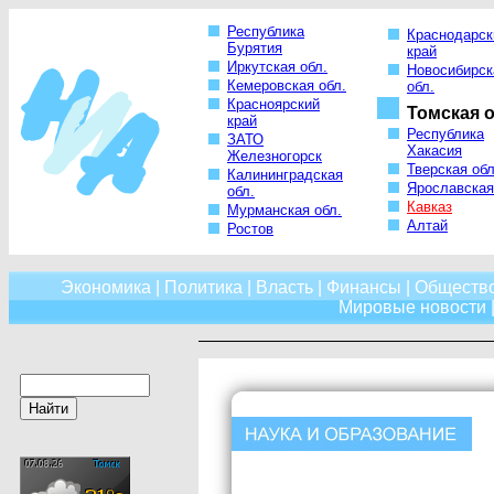
Республика
Краснодарск
Бурятия
край
Иркутская обл.
Новосибирск
Кемеровская обл.
обл.
Красноярский
Томская о
край
Республика
ЗАТО
Хакасия
Железногорск
Тверская обл
Калининградская
Ярославская
обл.
Кавказ
Мурманская обл.
Алтай
Ростов
Экономика
|
Политика
|
Власть
|
Финансы
|
Обществ
Мировые новости
|