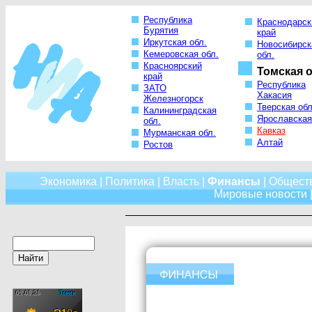
Республика
Краснодарск
Бурятия
край
Иркутская обл.
Новосибирск
Кемеровская обл.
обл.
Красноярский
Томская о
край
Республика
ЗАТО
Хакасия
Железногорск
Тверская обл
Калининградская
Ярославская
обл.
Кавказ
Мурманская обл.
Алтай
Ростов
Экономика
|
Политика
|
Власть
|
Финансы
|
Общест
Мировые новости
|