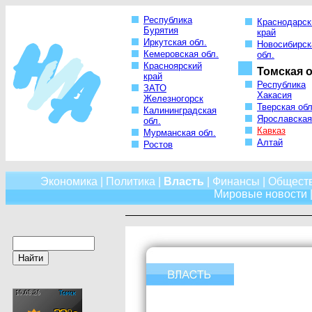
Республика
Краснодарск
Бурятия
край
Иркутская обл.
Новосибирск
Кемеровская обл.
обл.
Красноярский
Томская о
край
Республика
ЗАТО
Хакасия
Железногорск
Тверская обл
Калининградская
Ярославская
обл.
Кавказ
Мурманская обл.
Алтай
Ростов
Экономика
|
Политика
|
Власть
|
Финансы
|
Общест
Мировые новости
|