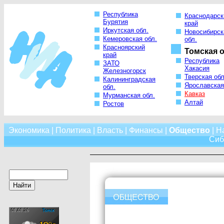
Республика
Краснодарск
Бурятия
край
Иркутская обл.
Новосибирск
Кемеровская обл.
обл.
Красноярский
Томская о
край
Республика
ЗАТО
Хакасия
Железногорск
Тверская обл
Калининградская
Ярославская
обл.
Кавказ
Мурманская обл.
Алтай
Ростов
Экономика
|
Политика
|
Власть
|
Финансы
|
Общество
|
Н
Сиб