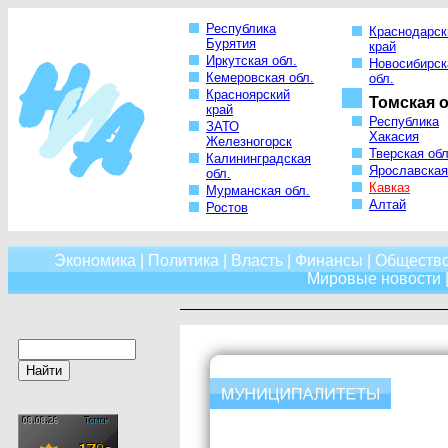
Республика
Краснодарск
Бурятия
край
Иркутская обл.
Новосибирск
Кемеровская обл.
обл.
Красноярский
Томская о
край
Республика
ЗАТО
Хакасия
Железногорск
Тверская обл
Калининградская
Ярославская
обл.
Кавказ
Мурманская обл.
Алтай
Ростов
Экономика
|
Политика
|
Власть
|
Финансы
|
Обществ
Мировые новости
|