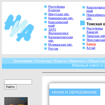
Республика
Краснодарск
Бурятия
край
Иркутская обл.
Новосибирск
Кемеровская обл.
обл.
Красноярский
Томская о
край
Республика
ЗАТО
Хакасия
Железногорск
Тверская обл
Калининградская
Ярославская
обл.
Кавказ
Мурманская обл.
Алтай
Ростов
Экономика
|
Политика
|
Власть
|
Финансы
|
Обществ
Мировые новости
|