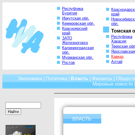
Республика
Краснодарск
Бурятия
край
Иркутская обл.
Новосибирск
Кемеровская обл.
обл.
Красноярский
Томская о
край
Республика
ЗАТО
Хакасия
Железногорск
Тверская обл
Калининградская
Ярославская
обл.
Кавказ
Мурманская обл.
Алтай
Ростов
Экономика
|
Политика
|
Власть
|
Финансы
|
Общест
Мировые новости
|