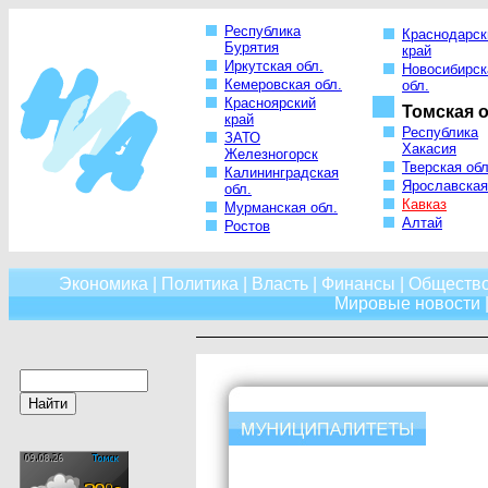
Республика
Краснодарск
Бурятия
край
Иркутская обл.
Новосибирск
Кемеровская обл.
обл.
Красноярский
Томская о
край
Республика
ЗАТО
Хакасия
Железногорск
Тверская обл
Калининградская
Ярославская
обл.
Кавказ
Мурманская обл.
Алтай
Ростов
Экономика
|
Политика
|
Власть
|
Финансы
|
Обществ
Мировые новости
|