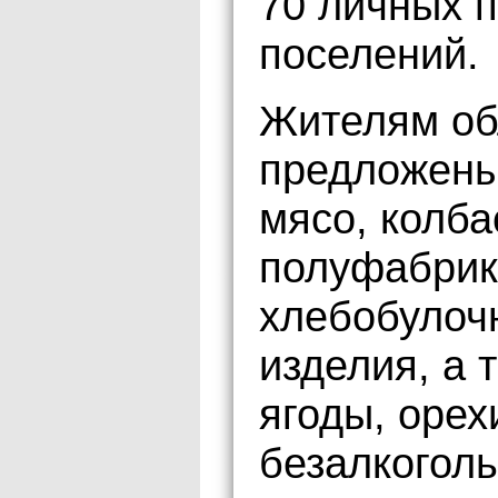
70 личных п
поселений.
Жителям об
предложены
мясо, колб
полуфабрик
хлебобулоч
изделия, а 
ягоды, орех
безалкоголь