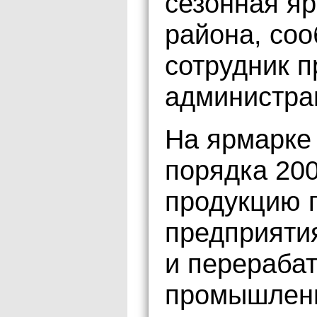
сезонная я
района, со
сотрудник 
администра
На ярмарке 
порядка 200
продукцию 
предприяти
и перераба
промышленн