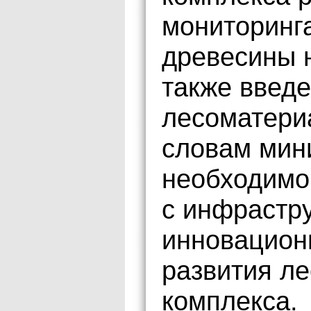
мониторинг
древесины н
также введ
лесоматериа
словам мин
необходимо
с инфрастр
инновацион
развития л
комплекса.