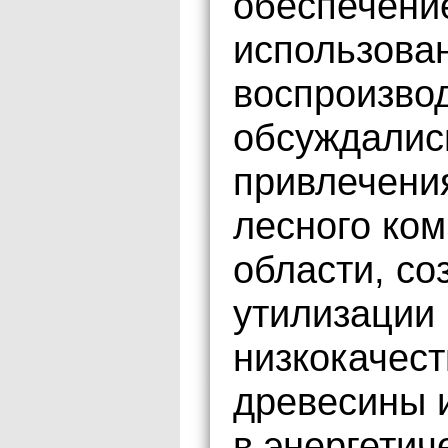
обеспечени
использован
воспроизвод
обсуждалис
привлечения
лесного ком
области, со
утилизации
низкокачес
древесины и
в энергетич