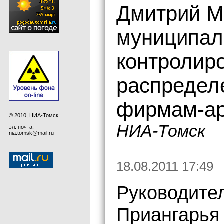
Дмитрий М
муниципал
контролир
распредел
фирмам-а
© 2010, НИА-Томск
НИА-Томск
эл. почта:
nia.tomsk@mail.ru
18.08.2011 17:49
Руководите
Приангарья