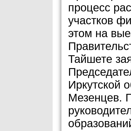
процесс ра
участков ф
этом на вы
Правительст
Тайшете за
Председате
Иркутской 
Мезенцев. Г
руководите
образовани