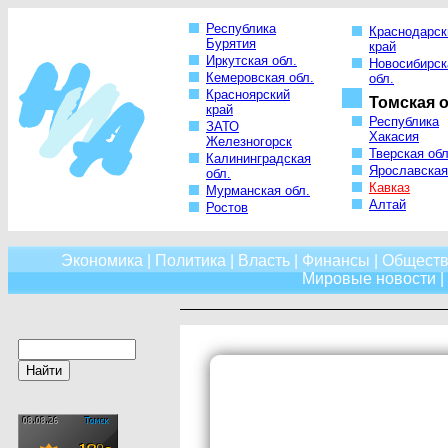
Республика
Краснодарск
Бурятия
край
Иркутская обл.
Новосибирск
Кемеровская обл.
обл.
Красноярский
Томская о
край
Республика
ЗАТО
Хакасия
Железногорск
Тверская обл
Калининградская
Ярославская
обл.
Кавказ
Мурманская обл.
Алтай
Ростов
Экономика
|
Политика
|
Власть
|
Финансы
|
Обществ
Мировые новости
|