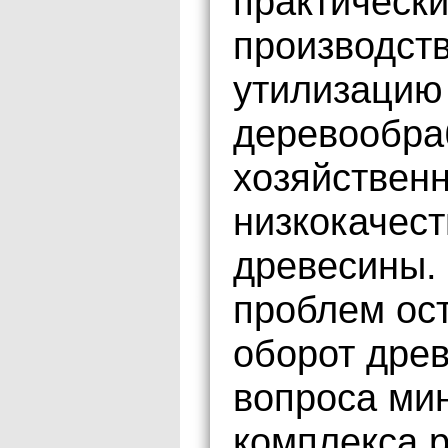
практически
производст
утилизацию
деревообра
хозяйствен
низкокачест
древесины.
проблем ос
оборот дре
вопроса ми
комплекса 