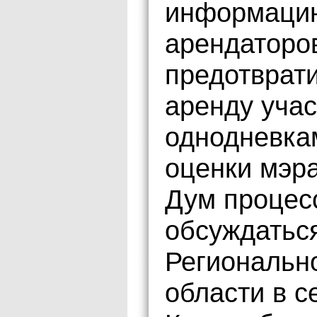
информацию
арендаторов
предотврат
аренду уча
однодневка
оценки мэр
Дум процес
обсуждатьс
Регионально
области в с