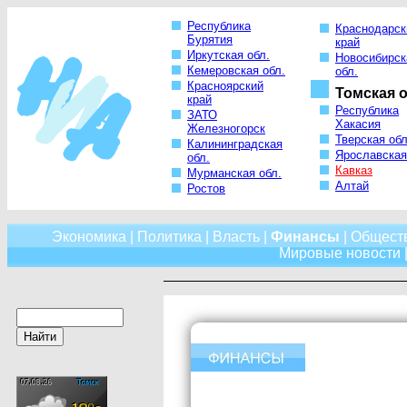
Республика
Краснодарск
Бурятия
край
Иркутская обл.
Новосибирск
Кемеровская обл.
обл.
Красноярский
Томская о
край
Республика
ЗАТО
Хакасия
Железногорск
Тверская обл
Калининградская
Ярославская
обл.
Кавказ
Мурманская обл.
Алтай
Ростов
Экономика
|
Политика
|
Власть
|
Финансы
|
Общест
Мировые новости
|