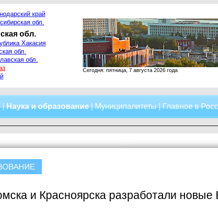
нодарский край
сибирская обл.
ская обл.
ублика Хакасия
ская обл.
лавская обл.
аз
Сегодня: пятница, 7 августа 2026 года
й
о
|
Наука и образование
|
Муниципалитеты
|
Главное в Рос
омска и Красноярска разработали новые