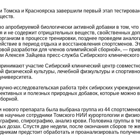
 Томска и Красноярска завершили первый этап тестирован
ществ.
 апробируемой биологически активной добавки в том, что 
 и не содержит отрицательных веществ, свойственных доп
организм в процессе тренировки, позднее проведем анало
йствие в период отдыха и восстановления спортсменов. Э
вой разработки для членов олимпийской сборной», — прив
и Алексея Зайцева пресс-служба Сибирского клинического
принимают участие Сибирский клинический центр совместн
й физической культуры, лечебной физкультуры и спортивн
университета.
учно-исследовательская работа трёх сибирских учреждени
ктивных и полезных природных добавок, которые можно вк
сборной.
 нового препарата была выбрана группа из 44 спортсмено
в научные сотрудники Томского НИИ курортологии и физиот
графию, спирографию, анализ крови. Половина группы в т
ых дозах. Спустя две недели, после окончания сборов те ж
дникам предстоит обработать и проанализировать получен