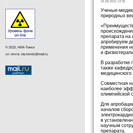
26.08.2011 13:36
Ученые-медики
природных ве
«Преимущество
происхождения
препарата на 
апробируем де
применения но
© 2010, НИА-Томск
и физиотерапи
эл. почта: nia.tomsk@mail.ru
В разработке 
также кафедро
медицинского 
Совместная на
наиболее эффе
олимпийской 
Для апробации
началом сборо
электрокардио
в установленн
научным сотру
препарата.