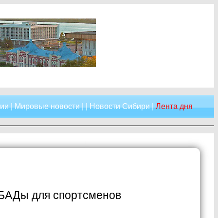
сии
|
Мировые новости
| |
Новости Сибири
|
Лента дня
 БАДы для спортсменов