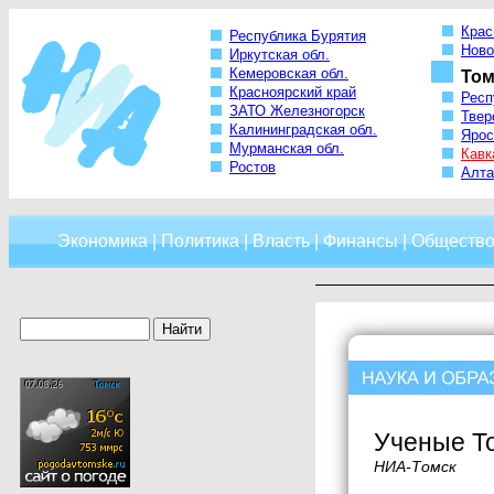
Крас
Республика Бурятия
Ново
Иркутская обл.
Кемеровская обл.
Том
Красноярский край
Респ
ЗАТО Железногорск
Твер
Калининградская обл.
Ярос
Мурманская обл.
Кавк
Ростов
Алта
Экономика
|
Политика
|
Власть
|
Финансы
|
Обществ
Ученые Т
НИА-Томск