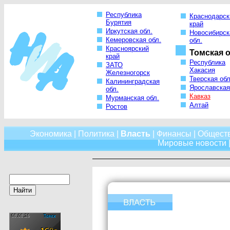
Республика
Краснодарск
Бурятия
край
Иркутская обл.
Новосибирск
Кемеровская обл.
обл.
Красноярский
Томская о
край
Республика
ЗАТО
Хакасия
Железногорск
Тверская обл
Калининградская
Ярославская
обл.
Кавказ
Мурманская обл.
Алтай
Ростов
Экономика
|
Политика
|
Власть
|
Финансы
|
Общест
Мировые новости
|