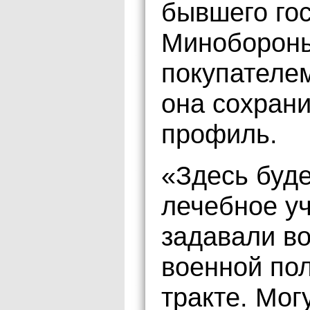
бывшего го
Минобороны
покупателем
она сохран
профиль.
«Здесь буд
лечебное у
задавали во
военной по
тракте. Могу