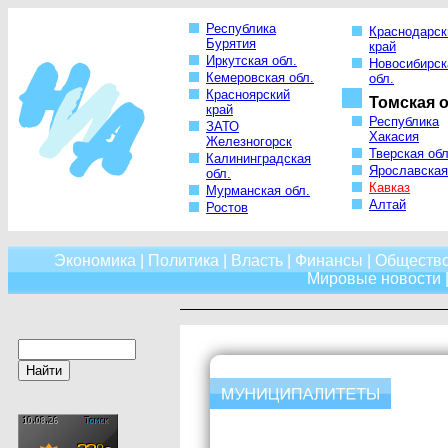
Республика
Краснодарск
Бурятия
край
Иркутская обл.
Новосибирск
Кемеровская обл.
обл.
Красноярский
Томская о
край
Республика
ЗАТО
Хакасия
Железногорск
Тверская обл
Калининградская
Ярославская
обл.
Кавказ
Мурманская обл.
Алтай
Ростов
Экономика
|
Политика
|
Власть
|
Финансы
|
Обществ
Мировые новости
|