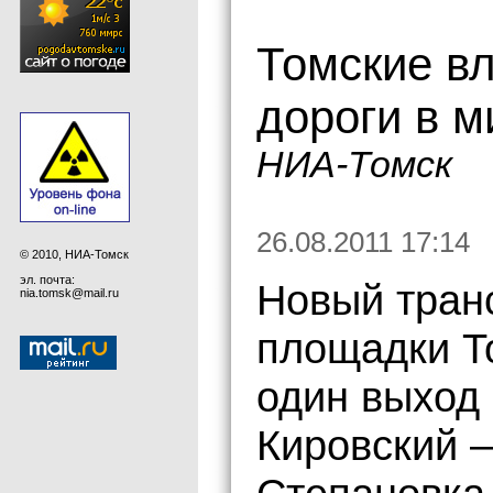
Томские вл
дороги в 
НИА-Томск
26.08.2011 17:14
© 2010, НИА-Томск
эл. почта:
Новый тран
nia.tomsk@mail.ru
площадки Т
один выход 
Кировский –