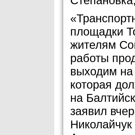
Степановка
«Транспорт
площадки Т
жителям Сов
работы про
выходим на
которая дол
на Балтийс
заявил вче
Николайчук