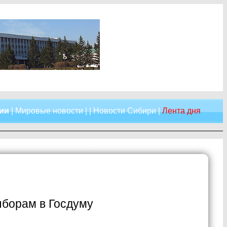
сии
|
Мировые новости
| |
Новости Сибири
|
Лента дня
ыборам в Госдуму