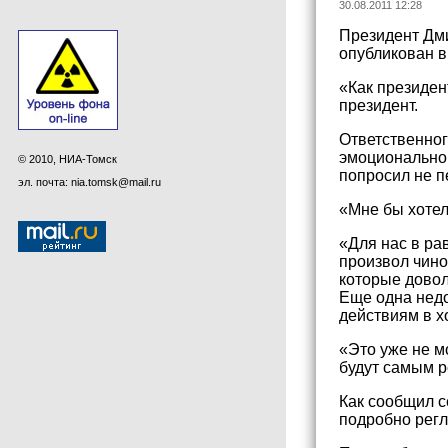
30.08.2011 12:28
Президент Дми
опубликован в
«Как президен
президент.
Ответственног
эмоционально 
© 2010, НИА-Томск
попросил не п
эл. почта: nia.tomsk@mail.ru
«Мне бы хотел
«Для нас в р
произвол чино
которые довол
Еще одна нед
действиям в 
«Это уже не м
будут самым р
Как сообщил с
подробно регл