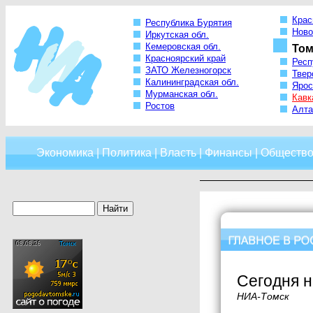
Крас
Республика Бурятия
Ново
Иркутская обл.
Кемеровская обл.
Том
Красноярский край
Респ
ЗАТО Железногорск
Твер
Калининградская обл.
Ярос
Мурманская обл.
Кавк
Ростов
Алта
Экономика
|
Политика
|
Власть
|
Финансы
|
Обществ
Сегодня н
НИА-Томск