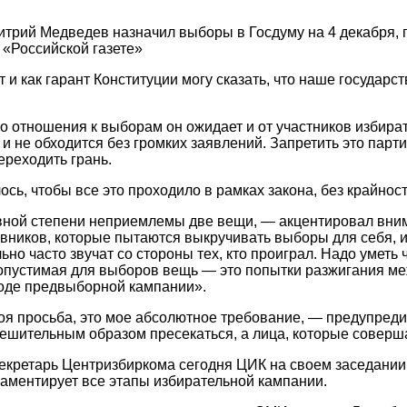
трий Медведев назначил выборы в Госдуму на 4 декабря, 
 «Российской газете»
т и как гарант Конституции могу сказать, что наше государ
о отношения к выборам он ожидает и от участников избира
и не обходится без громких заявлений. Запретить это парт
ереходить грань.
ось, чтобы все это проходило в рамках закона, без крайнос
авной степени неприемлемы две вещи, — акцентировал вн
вников, которые пытаются выкручивать выборы для себя, 
ьно часто звучат со стороны тех, кто проиграл. Надо уметь 
опустимая для выборов вещь — это попытки разжигания ме
ходе предвыборной кампании».
оя просьба, это мое абсолютное требование, — предупреди
ешительным образом пресекаться, а лица, которые соверша
екретарь Центризбиркома сегодня ЦИК на своем заседании
аментирует все этапы избирательной кампании.