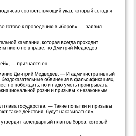
подписав соответствующий указ, который сегодня
ство готово к проведению выборов», — заявил
тельной кампании, которая всегда проходит
иям никто не вправе, но Дмитрий Медведев
тей», — признался он.
имание Дмитрий Медведев. — И административный
и бездоказательные обвинения в фальсификациях,
честно побеждать, но и надо уметь проигрывать.
жнациональной розни и призывы к незаконным
л глава государства. — Такие попытки и призывы
ют такие действия, будут наказываться».
 утвердит календарный план выборов, который