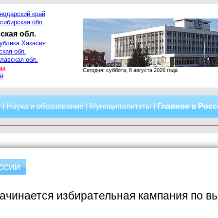
нодарский край
сибирская обл.
ская обл.
ублика Хакасия
ская обл.
лавская обл.
аз
Сегодня: суббота, 8 августа 2026 года
й
о
|
Наука и образование
|
Муниципалитеты
|
Главное в Рос
ачинается избирательная кампания по в