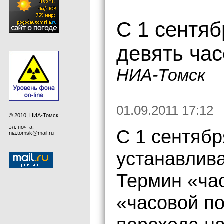
С 1 сентяб
девять час
НИА-Томск
01.09.2011 17:12
© 2010, НИА-Томск
эл. почта:
С 1 сентябр
nia.tomsk@mail.ru
устанавлива
Термин «ча
«часовой по