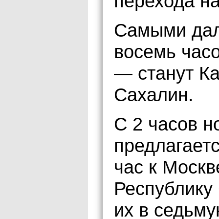
перехода н
Самыми дал
восемь час
— станут Ка
Сахалин.
С 2 часов н
предлагаетс
час к Москв
Республику 
их в седьму