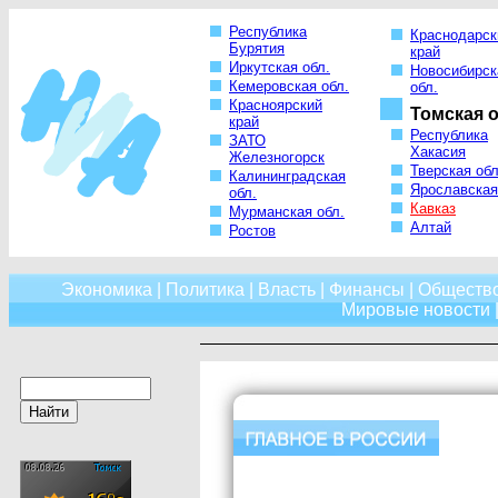
Республика
Краснодарск
Бурятия
край
Иркутская обл.
Новосибирск
Кемеровская обл.
обл.
Красноярский
Томская о
край
Республика
ЗАТО
Хакасия
Железногорск
Тверская обл
Калининградская
Ярославская
обл.
Кавказ
Мурманская обл.
Алтай
Ростов
Экономика
|
Политика
|
Власть
|
Финансы
|
Обществ
Мировые новости
|