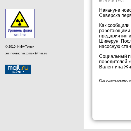
01.09.2011 17:50
Накануне нов
Северска перв
Как сообщили 
работающими н
предприятия и
Шикерун. Посл
насосную стан
© 2010, НИА-Томск
эл. почта: nia.tomsk@mail.ru
Социальный пр
победителей к
Валентина Жи
При использовании 