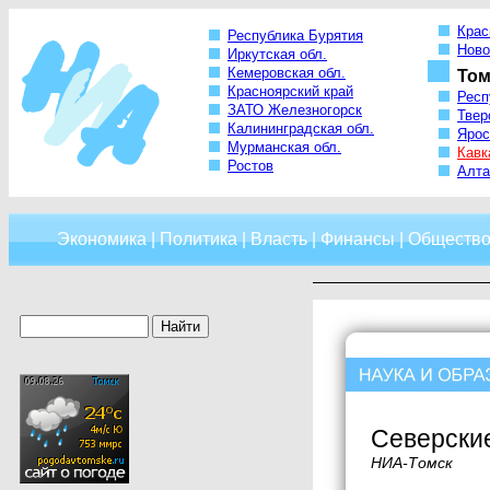
Крас
Республика Бурятия
Ново
Иркутская обл.
Кемеровская обл.
Том
Красноярский край
Респ
ЗАТО Железногорск
Твер
Калининградская обл.
Ярос
Мурманская обл.
Кавк
Ростов
Алта
Экономика
|
Политика
|
Власть
|
Финансы
|
Обществ
Северски
НИА-Томск