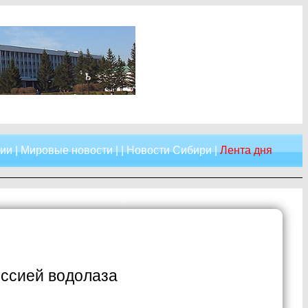
сии
|
Мировые новости
| |
Новости Сибири
|
Лента дня
ессией водолаза