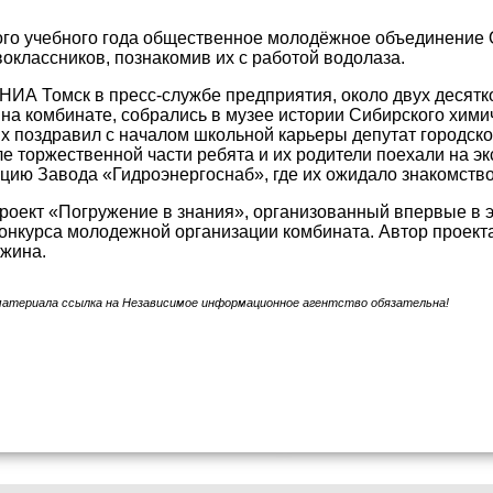
ого учебного года общественное молодёжное объединение 
оклассников, познакомив их с работой водолаза.
НИА Томск в пресс-службе предприятия, около двух десят
а комбинате, собрались в музее истории Сибирского химич
х поздравил с началом школьной карьеры депутат городск
е торжественной части ребята и их родители поехали на эк
цию Завода «Гидроэнергоснаб», где их ожидало знакомство
оект «Погружение в знания», организованный впервые в эт
онкурса молодежной организации комбината. Автор проект
жина.
материала ссылка на Независимое информационное агентство обязательна!