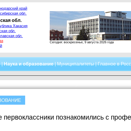
нодарский край
сибирская обл.
ская обл.
ублика Хакасия
ская обл.
лавская обл.
аз
Сегодня: воскресенье, 9 августа 2026 года
й
о
|
Наука и образование
|
Муниципалитеты
|
Главное в Рос
е первоклассники познакомились с проф