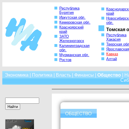
Республика
Краснодарск
Бурятия
край
Иркутская обл.
Новосибирск
Кемеровская обл.
обл.
Красноярский
Томская о
край
Республика
ЗАТО
Хакасия
Железногорск
Тверская обл
Калининградская
Ярославская
обл.
Кавказ
Мурманская обл.
Алтай
Ростов
Экономика
|
Политика
|
Власть
|
Финансы
|
Общество
|
Н
Сиб