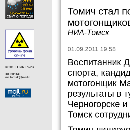
Томич стал п
мотогонщико
НИА-Томск
01.09.2011 19:58
Воспитанник 
© 2010, НИА-Томск
спорта, кандид
эл. почта:
nia.tomsk@mail.ru
мотогонщик М
результаты в т
Черногорске и
Томск сотрудн
Томич лидируе