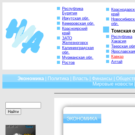
Республика
Краснодарск
Бурятия
край
Иркутская обл.
Новосибирск
Кемеровская обл.
обл.
Красноярский
Томская о
край
Республика
ЗАТО
Хакасия
Железногорск
Тверская обл
Калининградская
Ярославская
обл.
Кавказ
Мурманская обл.
Алтай
Ростов
Экономика
|
Политика
|
Власть
|
Финансы
|
Общест
Мировые новости
|