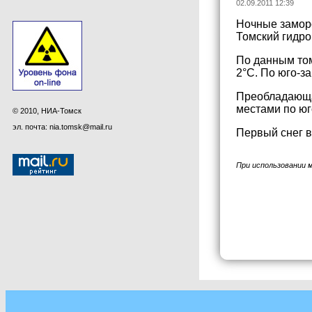
02.09.2011 12:39
Ночные заморо
Томский гидро
По данным том
2°С. По юго-з
Преобладающа
местами по юг
© 2010, НИА-Томск
эл. почта: nia.tomsk@mail.ru
Первый снег в
При использовании 