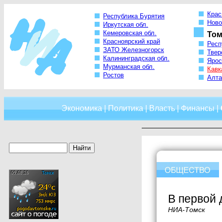
Крас
Республика Бурятия
Ново
Иркутская обл.
Кемеровская обл.
Том
Красноярский край
Респ
ЗАТО Железногорск
Твер
Калининградская обл.
Ярос
Мурманская обл.
Кавк
Ростов
Алта
Экономика
|
Политика
|
Власть
|
Финансы
|
В первой 
НИА-Томск