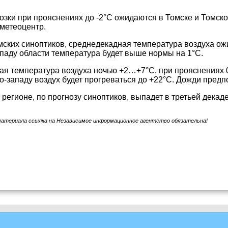
зки при прояснениях до -2°С ожидаются в Томске и Томско
метеоцентр.
ских синоптиков, среднедекадная температура воздуха ожи
ападу области температура будет выше нормы на 1°С.
я температура воздуха ночью +2…+7°С, при прояснениях 
о-западу воздух будет прогреваться до +22°С. Дожди предп
 регионе, по прогнозу синоптиков, выпадет в третьей декад
материала ссылка на Независимое информационное агентство обязательна!