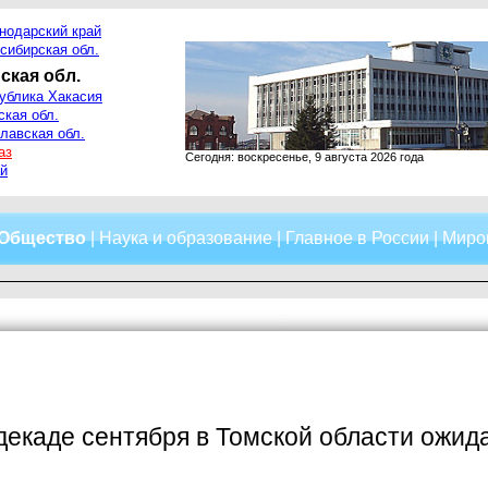
нодарский край
сибирская обл.
ская обл.
ублика Хакасия
ская обл.
лавская обл.
аз
Сегодня: воскресенье, 9 августа 2026 года
й
Общество
|
Наука и образование
|
Главное в России
|
Миро
декаде сентября в Томской области ожи