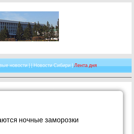
вые новости
| |
Новости Сибири
|
Лента дня
даются ночные заморозки