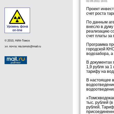
02.09.2011 16:01
Проект инвест
счет роста та
По данным аге
внесло в думу
реализацию со
счет платы за
© 2010, НИА-Томск
Программа пре
эл. почта: nia.tomsk@mail.ru
городской КНС
водозабора, а
В документах 
1,9 рубля за 1
тарифу на вод
В настоящее в
водоотведение
водоотведения
«Томскводокан
тыс. рублей (в
рублей. Тариф
присоединенно