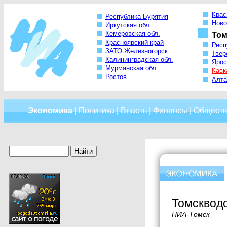
Крас
Республика Бурятия
Ново
Иркутская обл.
Кемеровская обл.
Том
Красноярский край
Респ
ЗАТО Железногорск
Твер
Калининградская обл.
Ярос
Мурманская обл.
Кавк
Ростов
Алта
Экономика
|
Политика
|
Власть
|
Финансы
|
Обществ
Томскводо
НИА-Томск