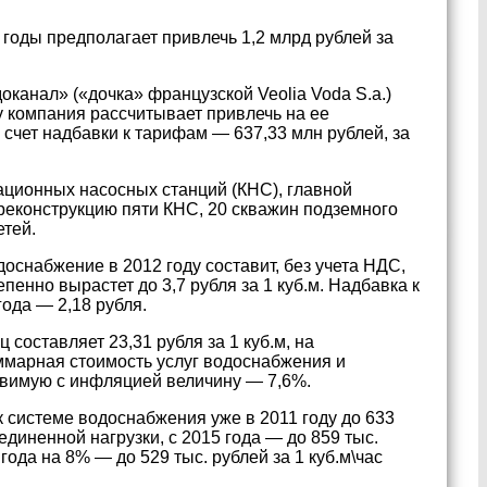
оды предполагает привлечь 1,2 млрд рублей за
анал» («дочка» французской Veolia Voda S.a.)
у компания рассчитывает привлечь на ее
 счет надбавки к тарифам — 637,33 млн рублей, за
ационных насосных станций (КНС), главной
реконструкцию пяти КНС, 20 скважин подземного
етей.
оснабжение в 2012 году составит, без учета НДС,
епенно вырастет до 3,7 рубля за 1 куб.м. Надбавка к
года — 2,18 рубля.
составляет 23,31 рубля за 1 куб.м, на
ммарная стоимость услуг водоснабжения и
авимую с инфляцией величину — 7,6%.
 системе водоснабжения уже в 2011 году до 633
единенной нагрузки, с 2015 года — до 859 тыс.
ода на 8% — до 529 тыс. рублей за 1 куб.м\час