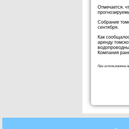
Отмечается. ч
прогнозируемы
Собрание томс
сентября.
Как сообщалос
аренду томско
водопроводных
Компания ране
При использовании 