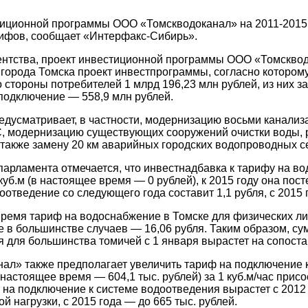
иционной программы ООО «Томскводоканал» на 2011-2015 г
рифов, сообщает «Интерфакс-Сибирь».
нтства, проект инвестиционной программы ООО «Томскводок
 города Томска проект инвестпрограммы, согласно котором
 стороны потребителей 1 млрд 196,23 млн рублей, из них за
 подключение — 558,9 млн рублей.
дусматривает, в частности, модернизацию восьми канализ
, модернизацию существующих сооружений очистки воды, 
 также замену 20 км аварийных городских водопроводных с
парламента отмечается, что инвестнадбавка к тарифу на вод
 куб.м (в настоящее время — 0 рублей), к 2015 году она пост
оотведение со следующего года составит 1,1 рубля, с 2015 
ремя тариф на водоснабжение в Томске для физических лиц 
 в большинстве случаев — 16,06 рубля. Таким образом, су
 для большинства томичей с 1 января вырастет на сопост
ал» также предполагает увеличить тариф на подключение к
 настоящее время — 604,1 тыс. рублей) за 1 куб.м/час присо
 на подключение к системе водоотведения вырастет с 2012 г
й нагрузки, с 2015 года — до 665 тыс. рублей.