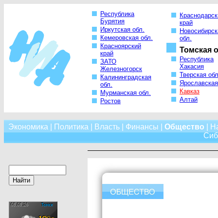
Республика
Краснодарск
Бурятия
край
Иркутская обл.
Новосибирск
Кемеровская обл.
обл.
Красноярский
Томская о
край
Республика
ЗАТО
Хакасия
Железногорск
Тверская обл
Калининградская
Ярославская
обл.
Кавказ
Мурманская обл.
Алтай
Ростов
Экономика
|
Политика
|
Власть
|
Финансы
|
Общество
|
Н
Сиб