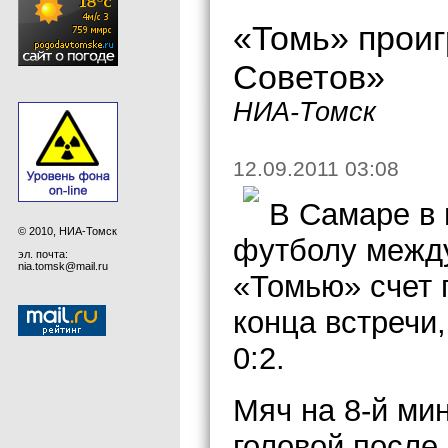
«Томь» прои
Советов»
НИА-Томск
12.09.2011 03:08
В Самаре в 
© 2010, НИА-Томск
футболу межд
эл. почта:
nia.tomsk@mail.ru
«Томью» счет 
конца встречи
0:2.
Мяч на 8-й мин
головой после