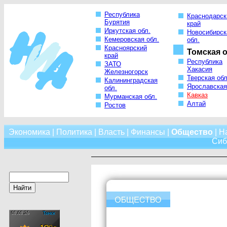
Республика
Краснодарск
Бурятия
край
Иркутская обл.
Новосибирск
Кемеровская обл.
обл.
Красноярский
Томская о
край
Республика
ЗАТО
Хакасия
Железногорск
Тверская обл
Калининградская
Ярославская
обл.
Кавказ
Мурманская обл.
Алтай
Ростов
Экономика
|
Политика
|
Власть
|
Финансы
|
Общество
|
Н
Сиб