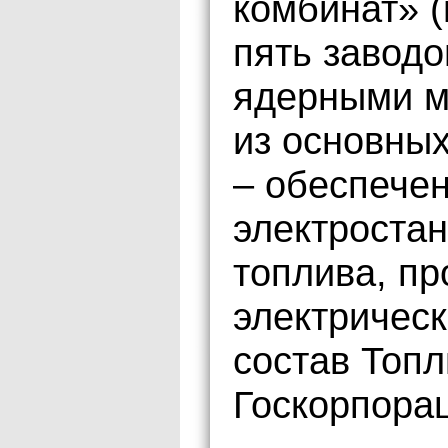
комбинат» (
пять завод
ядерными м
из основны
– обеспече
электростан
топлива, пр
электрическ
состав Топ
Госкорпора