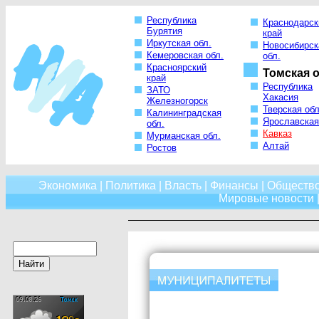
Республика
Краснодарск
Бурятия
край
Иркутская обл.
Новосибирск
Кемеровская обл.
обл.
Красноярский
Томская о
край
Республика
ЗАТО
Хакасия
Железногорск
Тверская обл
Калининградская
Ярославская
обл.
Кавказ
Мурманская обл.
Алтай
Ростов
Экономика
|
Политика
|
Власть
|
Финансы
|
Обществ
Мировые новости
|