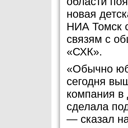
области поя
новая детс
НИА Томск 
связям с о
«СХК».
«Обычно юб
сегодня вы
компания в 
сделала по
— сказал н