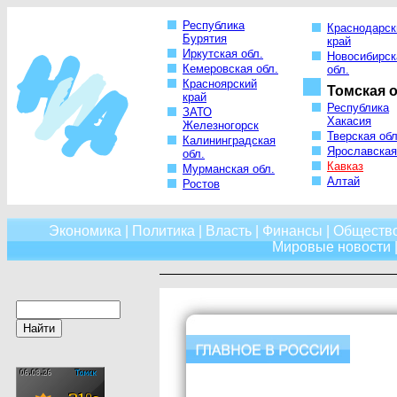
Республика
Краснодарск
Бурятия
край
Иркутская обл.
Новосибирск
Кемеровская обл.
обл.
Красноярский
Томская о
край
Республика
ЗАТО
Хакасия
Железногорск
Тверская обл
Калининградская
Ярославская
обл.
Кавказ
Мурманская обл.
Алтай
Ростов
Экономика
|
Политика
|
Власть
|
Финансы
|
Обществ
Мировые новости
|