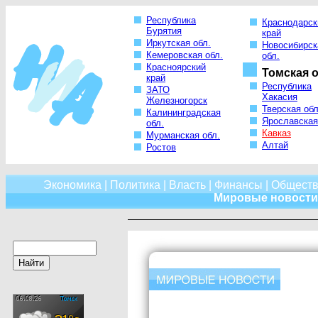
Республика
Краснодарск
Бурятия
край
Иркутская обл.
Новосибирск
Кемеровская обл.
обл.
Красноярский
Томская о
край
Республика
ЗАТО
Хакасия
Железногорск
Тверская обл
Калининградская
Ярославская
обл.
Кавказ
Мурманская обл.
Алтай
Ростов
Экономика
|
Политика
|
Власть
|
Финансы
|
Обществ
Мировые новости