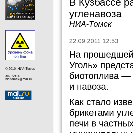
В Кузбассе р
угленавоза
НИА-Томск
22.09.2011 12:53
На прошедшей 
Уголь» предст
© 2010, НИА-Томск
биотоплива — 
эл. почта:
nia.tomsk@mail.ru
и навоза.
Как стало изв
брикетами угл
печи в частны