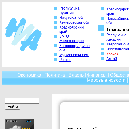
Республика
Краснодарск
Бурятия
край
Иркутская обл.
Новосибирск
Кемеровская обл.
обл.
Красноярский
Томская о
край
Республика
ЗАТО
Хакасия
Железногорск
Тверская обл
Калининградская
Ярославская
обл.
Кавказ
Мурманская обл.
Алтай
Ростов
Экономика
|
Политика
|
Власть
|
Финансы
|
Обществ
Мировые новости
|