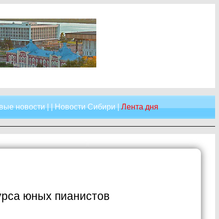
вые новости
| |
Новости Сибири
|
Лента дня
урса юных пианистов