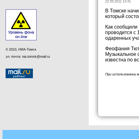
22.09.2011 13:41
В Томске начи
который состо
Как сообщили 
проводится с 
одаренных уча
Феофания Тют
© 2010, НИА-Томск
Музыкальное о
эл. почта: nia.tomsk@mail.ru
известна по в
При использовании 