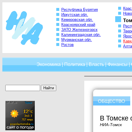
Крас
Республика Бурятия
Ново
Иркутская обл.
Кемеровская обл.
Том
Красноярский край
Респ
ЗАТО Железногорск
Твер
Калининградская обл.
Ярос
Мурманская обл.
Кавк
Ростов
Алта
Экономика
|
Политика
|
Власть
|
Финансы
|
В Томске 
НИА-Томск