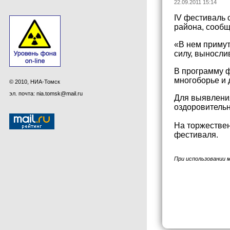
22.09.2011 15:14
IV фестиваль 
района, сообщ
«В нем примут
силу, выносли
В программу ф
многоборье и 
© 2010, НИА-Томск
эл. почта: nia.tomsk@mail.ru
Для выявления
оздоровитель
На торжествен
фестиваля.
При использовании 