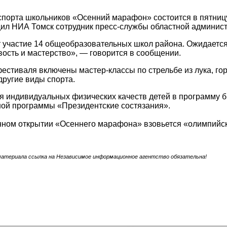
спорта школьников «Осенний марафон» состоится в пятницу
ил НИА Томск сотрудник пресс-службы областной админис
 участие 14 общеобразовательных школ района. Ожидается
вость и мастерство», — говорится в сообщении.
естиваля включены мастер-классы по стрельбе из лука, гор
другие виды спорта.
 индивидуальных физических качеств детей в программу 
ной программы «Президентские состязания».
ном открытии «Осеннего марафона» взовьется «олимпийск
материала ссылка на Независимое информационное агентство обязательна!