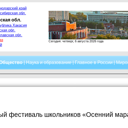
нодарский край
сибирская обл.
ская обл.
ублика Хакасия
ская обл.
лавская обл.
аз
Сегодня: четверг, 6 августа 2026 года
й
Общество
|
Наука и образование
|
Главное в России
|
Миро
ый фестиваль школьников «Осенний мара