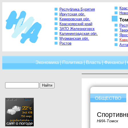
Крас
Республика Бурятия
Ново
Иркутская обл.
Кемеровская обл.
Том
Красноярский край
Респ
ЗАТО Железногорск
Твер
Калининградская обл.
Ярос
Мурманская обл.
Кавк
Ростов
Алта
Экономика
|
Политика
|
Власть
|
Финансы
|
Спортивн
НИА-Томск