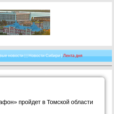
вые новости
| |
Новости Сибири
|
Лента дня
фон» пройдет в Томской области