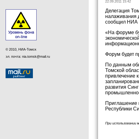
22.09.2011 15:42
Делегация Том
налаживания д
сообщил НИА Т
«На форуме бу
экономической
информационн
© 2010, НИА-Томск
Форум будет п
эл. почта: nia.tomsk@mail.ru
По данным обл
Томской облас
привлечение к
запланированы
развития Синг
промышленнос
Приглашение п
Республики Си
При использовании 