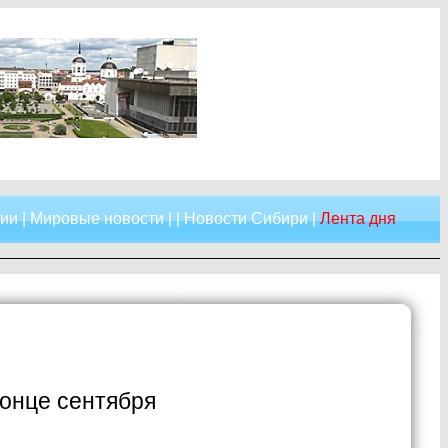
сии
|
Мировые новости
| |
Новости Сибири
|
Лента дня
конце сентября