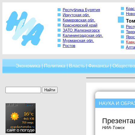
Крас
Республика Бурятия
Ново
Иркутская обл.
Кемеровская обл.
Том
Красноярский край
Респ
ЗАТО Железногорск
Твер
Калининградская обл.
Ярос
Мурманская обл.
Кавк
Ростов
Алта
Экономика
|
Политика
|
Власть
|
Финансы
|
Обществ
Презентац
НИА-Томск