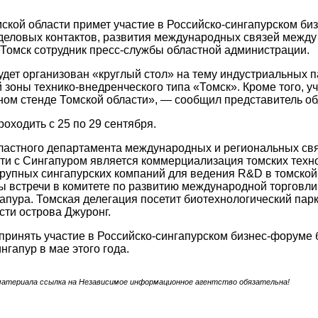
ской области примет участие в Российско-сингапурском би
еловых контактов, развития международных связей между 
омск сотрудник пресс-службы областной администрации.
дет организован «круглый стол» на тему индустриальных па
 зоны технико-внедренческого типа «Томск». Кроме того, уч
ом стенде Томской области», — сообщил представитель о
роходить с 25 по 29 сентября.
астного департамента международных и региональных свя
ти с Сингапуром является коммерциализация томских техно
рупных сингапурских компаний для ведения R&D в томской
 встречи в комитете по развитию международной торговли 
апура. Томская делегация посетит биотехнологический пар
ти острова Джуронг.
ринять участие в Российско-сингапурском бизнес-форуме 
нгапур в мае этого года.
материала ссылка на Независимое информационное агентство обязательна!