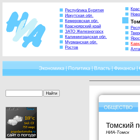
Крас
Республика Бурятия
Ново
Иркутская обл.
Кемеровская обл.
Том
Красноярский край
Респ
ЗАТО Железногорск
Твер
Калининградская обл.
Ярос
Мурманская обл.
Кавк
Ростов
Алта
Экономика
|
Политика
|
Власть
|
Финансы
|
Томский п
НИА-Томск