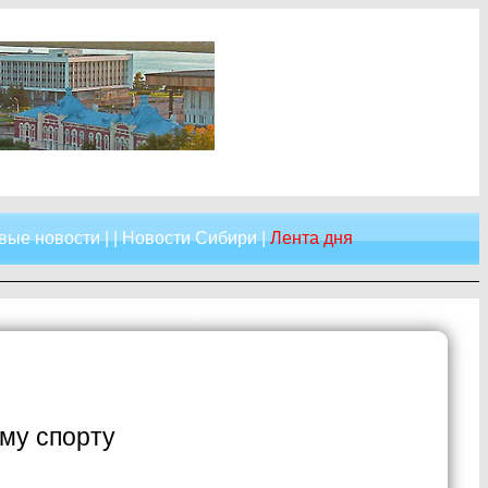
вые новости
| |
Новости Сибири
|
Лента дня
му спорту