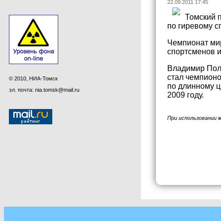
22.09.2011 17:45
Томский 
по гиревому с
Чемпионат мир
спортсменов и
Владимир Поля
стал чемпионо
© 2010, НИА-Томск
по длинному ц
эл. почта: nia.tomsk@mail.ru
2009 году.
При использовании 