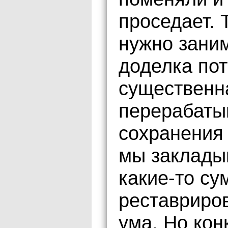
проседает. 
нужно заним
доделка пот
существенна
перерабаты
сохранения 
мы заклады
какие-то су
реставриро
ума. Но кон