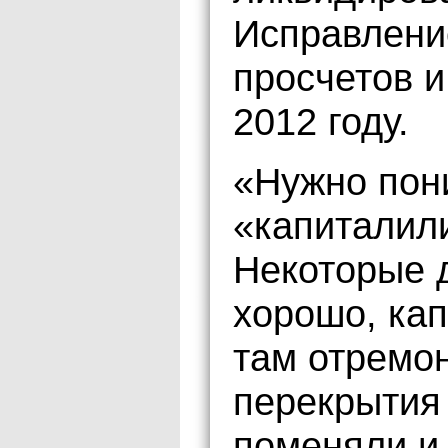
Исправлени
просчетов и
2012 году.
«Нужно пони
«капиталил
Некоторые 
хорошо, ка
там отремон
перекрытия 
поменяли и 