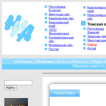
Республика
Краснодарск
Бурятия
край
Иркутская обл.
Новосибирск
Кемеровская обл.
обл.
Красноярский
Томская о
край
Республика
ЗАТО
Хакасия
Железногорск
Тверская обл
Калининградская
Ярославская
обл.
Кавказ
Мурманская обл.
Алтай
Ростов
Экономика
|
Политика
|
Власть
|
Финансы
|
Общест
Мировые новости
|