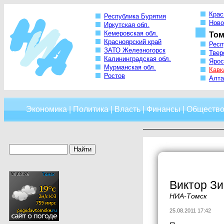
Крас
Республика Бурятия
Ново
Иркутская обл.
Кемеровская обл.
Том
Красноярский край
Респ
ЗАТО Железногорск
Твер
Калининградская обл.
Ярос
Мурманская обл.
Кавк
Ростов
Алта
Экономика
|
Политика
|
Власть
|
Финансы
|
Обществ
Виктор Зи
НИА-Томск
25.08.2011 17:42