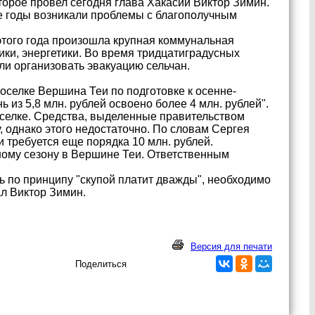
орое провел сегодня глава Хакасии Виктор Зимин.
ые годы возникали проблемы с благополучным
этого года произошла крупная коммунальная
ики, энергетики. Во время тридцатиградусных
ли организовать эвакуацию сельчан.
оселке Вершина Теи по подготовке к осенне-
 из 5,8 млн. рублей освоено более 4 млн. рублей".
оселке. Средства, выделенные правительством
 однако этого недостаточно. По словам Сергея
 требуется еще порядка 10 млн. рублей.
ьному сезону в Вершине Теи. Ответственным
ь по принципу "скупой платит дважды", необходимо
л Виктор Зимин.
Версия для печати
Поделиться