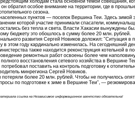
предстоящим холодам стала основной темой совещания, кот
 он обратил особое внимание на территории, где в прошл
топительного сезона.
 населенных пунктов — поселок Вершина Теи. Здесь зимой 
ранении которой участие принимали спасатели, коммунальщ
остались без тепла и света. Власти Хакасии вынуждены бы
ому бюджету это обошлось в сумму более 20 млн. рублей.
нального развития Сергей Новиков доложил: "Ситуация в п
у в этом году кардинально изменилась. На сегодняшний день
инистерства также находится реконструкция котельной в п
роведение ремонтных работ освоены более чем наполовину,
 полного восстановления сетевого хозяйства в Вершине Теи
 потребовал поставить на контроль подготовку к отопител
водитель минрегиона Сергей Новиков.
 потеряли более 20 млн. рублей. Чтобы не получилось опят
просы по подготовке к зиме в Вершине Теи", — резюмирова
материала ссылка на Независимое информационное агентство обязательна!