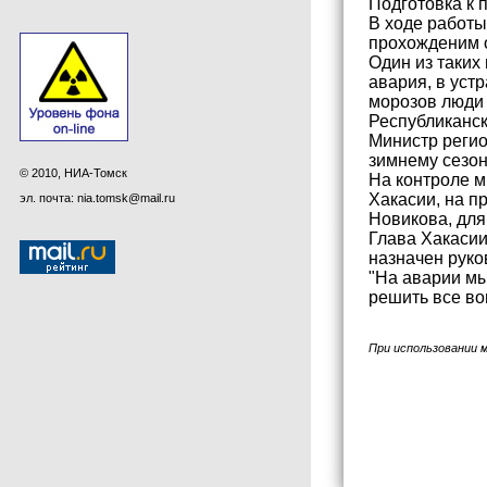
Подготовка к 
В ходе работы
прохожденим о
Один из таких
авария, в уст
морозов люди 
Республиканск
Министр регио
зимнему сезон
© 2010, НИА-Томск
На контроле м
Хакасии, на п
эл. почта: nia.tomsk@mail.ru
Новикова, для
Глава Хакасии
назначен руко
"На аварии мы
решить все во
При использовании 