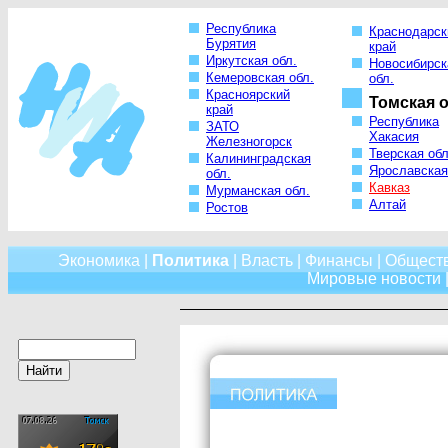
Республика
Краснодарск
Бурятия
край
Иркутская обл.
Новосибирск
Кемеровская обл.
обл.
Красноярский
Томская о
край
Республика
ЗАТО
Хакасия
Железногорск
Тверская обл
Калининградская
Ярославская
обл.
Кавказ
Мурманская обл.
Алтай
Ростов
Экономика
|
Политика
|
Власть
|
Финансы
|
Общест
Мировые новости
|